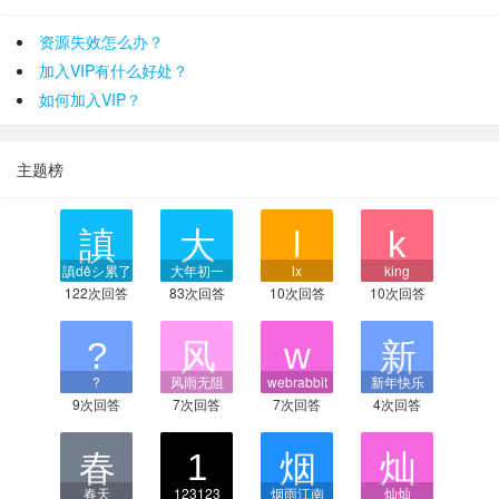
资源失效怎么办？
加入VIP有什么好处？
如何加入VIP？
主题榜
謓dêシ累了
大年初一
lx
king
122次回答
83次回答
10次回答
10次回答
?
风雨无阻
webrabbit
新年快乐
9次回答
7次回答
7次回答
4次回答
春天
123123
烟雨江南
灿灿