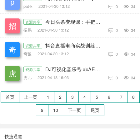
pat-k
2021-04-30 13:12
0
34

今日头条变现课：手把手教你做赚钱的头条号，轻松月入过万！
资源共享
招鹏
2021-04-30 13:12
0
34

抖音直播电商实战训练营：4天从小白到直播操盘大师，单场直播破百万
资源共享
奇骏
2021-04-30 13:12
0
34

DJ可视化音乐号-非AE模板：一个安卓手机即可操作，可U盘变现一单赚100+
资源共享
虎儿
2021-04-18 16:03
0
34

首页
上一页
1
2
3
4
5
6
7
8
9
10
下一页
尾页
快捷通道