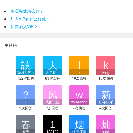
资源失效怎么办？
加入VIP有什么好处？
如何加入VIP？
主题榜
謓dêシ累了
大年初一
lx
king
122次回答
83次回答
10次回答
10次回答
?
风雨无阻
webrabbit
新年快乐
9次回答
7次回答
7次回答
4次回答
春天
123123
烟雨江南
灿灿