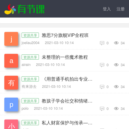
登入
注册
雅思7分旗舰VIP全程班
资源共享
joelau2004
2021-03-10 10:14
0
34

未整理的一些魔术教程
资源共享
airain
2021-03-10 10:14
0
34

《用普通手机拍出专业级照片》视频课
资源共享
有来游去
2021-03-10 10:14
0
34

教孩子学会社交和情绪管理
资源共享
polo
2021-03-10 10:14
0
34

私人财富保护与传承—法律风险防范及保险法律实务
资源共享