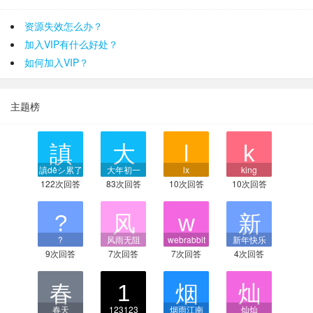
资源失效怎么办？
加入VIP有什么好处？
如何加入VIP？
主题榜
謓dêシ累了
大年初一
lx
king
122次回答
83次回答
10次回答
10次回答
?
风雨无阻
webrabbit
新年快乐
9次回答
7次回答
7次回答
4次回答
春天
123123
烟雨江南
灿灿