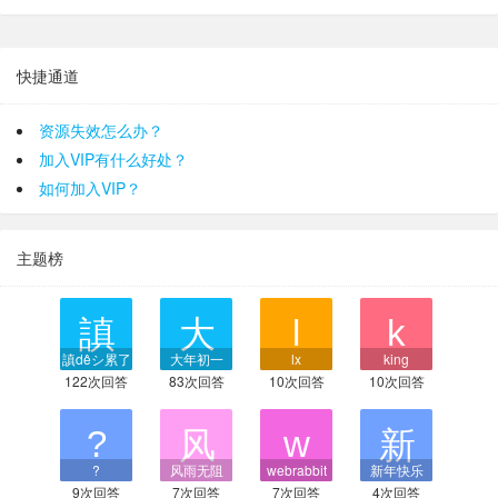
快捷通道
资源失效怎么办？
加入VIP有什么好处？
如何加入VIP？
主题榜
謓dêシ累了
大年初一
lx
king
122次回答
83次回答
10次回答
10次回答
?
风雨无阻
webrabbit
新年快乐
9次回答
7次回答
7次回答
4次回答