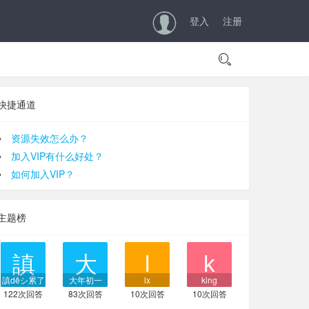
登入
注册

快捷通道
资源失效怎么办？
加入VIP有什么好处？
如何加入VIP？
主题榜
謓dêシ累了
大年初一
lx
king
122次回答
83次回答
10次回答
10次回答