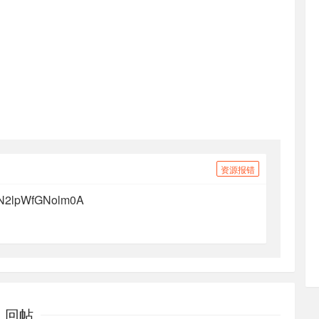
资源报错
7N2lpWfGNolm0A
回帖