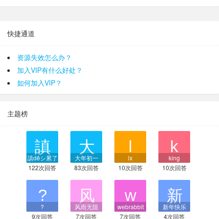
快捷通道
资源失效怎么办？
加入VIP有什么好处？
如何加入VIP？
主题榜
謓dêシ累了
大年初一
lx
king
122次回答
83次回答
10次回答
10次回答
?
风雨无阻
webrabbit
新年快乐
9次回答
7次回答
7次回答
4次回答